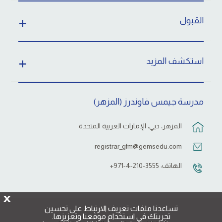
القبول
استكشف المزيد
مدرسة جيمس فاوندرز (المزهر)
المزهر، دبي، الإمارات العربية المتحدة
registrar_gfm@gemsedu.com
الهاتف: 3555-210-4-971+
X
تساعدنا ملفات تعريف الارتباط على تحسين
تجربتك في استخدام موقعنا وتعزيزها.