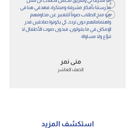
إنه لشرف لي ولفريق مجلس الطلاب أن نمثل
و
مدرستنا بأفكار مشرقة ومبتكرة، فهدفي هنا في
آ
هو منح الطلاب صوتاً للتعبير عن مخاوفهم
واهتماماتهم دون تردد، كي يكونوا صادقين قدر
الإمكان في ما يقولون، فبدون صوت الأطفال لا
تنوّع ولا مساواة.
منى نمر
الصف العاشر
استكشف المزيد